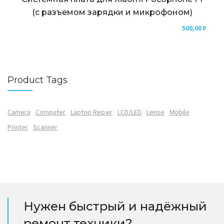
(с разъемом зарядки и микрофоном)
500,00
₽
Product Tags
Camera
Computer
Laptop Repair
LCD/LED
Lense
Mobile
Printer
Scanner
Нужен быстрый и надёжный
ремонт техники?