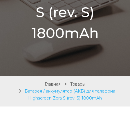
S (rev. S)
1800mAh
Главная
Товары
Батарея / аккумулятор (АКБ) для телефона
Highscreen Zera S (rev. S) 1800mAh