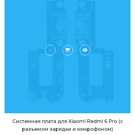
Системная плата для Xiaomi Redmi 6 Pro (с
разъемом зарядки и микрофоном)