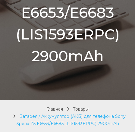
E6653/E6683
(LIS1593ERPC)
2900mAh
Главная
Товары
Батарея / Аккумулятор (АКБ) для телефона Sony
Xperia Z5 E6653/E6683 (LIS1593ERPC) 2900mAh