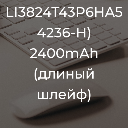
LI3824T43P6HA5
4236-H)
2400mAh
(длиный
шлейф)