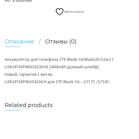
Нет в наличии
Add to wishlist
Описание
Отзывы (0)
Аккумулятор для телефона ZTE Blade S6/BladeX5/Star1 (
LI3824T43P6HA54236-H) 2400mAh (длиный шлейф)
Новый, гарантия 1 месяц
Li3824T43P6hA54236-H для ZTE Blade S6 – G717C /G718C
Related products