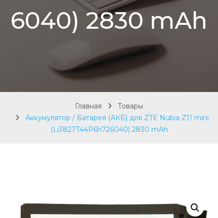
6040) 2830 mAh
Главная
Товары
Аккумулятор / Батарея (АКБ) для ZTE Nubia Z11 mini
(Li3827T44P6h726040) 2830 mAh