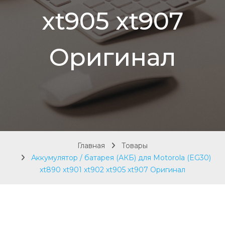
xt905 xt907
Оригинал
Главная
Товары
Аккумулятор / батарея (АКБ) для Motorola (EG30)
xt890 xt901 xt902 xt905 xt907 Оригинал