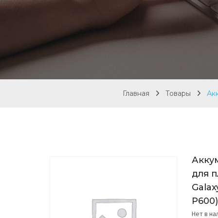
Главная
Товары
Ак
Акку
для 
Galax
P600
Нет в н