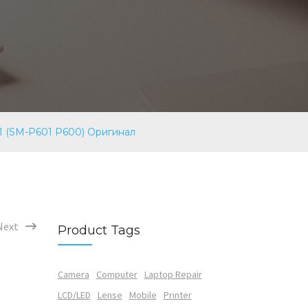
1 (SM-P601 P600) Оригинал
Next
Product Tags
Camera
Computer
Laptop Repair
LCD/LED
Lense
Mobile
Printer