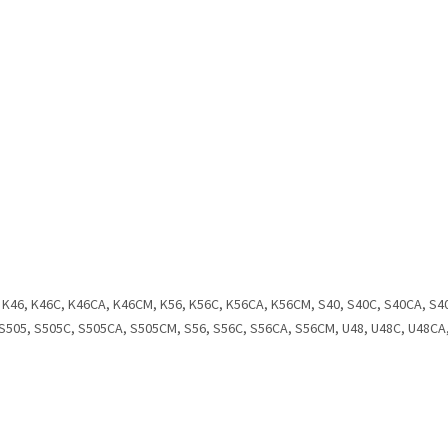
 K46, K46C, K46CA, K46CM, K56, K56C, K56CA, K56CM, S40, S40C, S40CA, S4
S505, S505C, S505CA, S505CM, S56, S56C, S56CA, S56CM, U48, U48C, U48CA