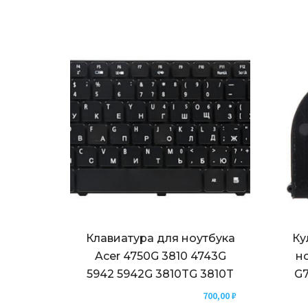
Клавиатура для ноутбука
Ку
Acer 4750G 3810 4743G
н
5942 5942G 3810TG 3810T
G7
700,00
₽