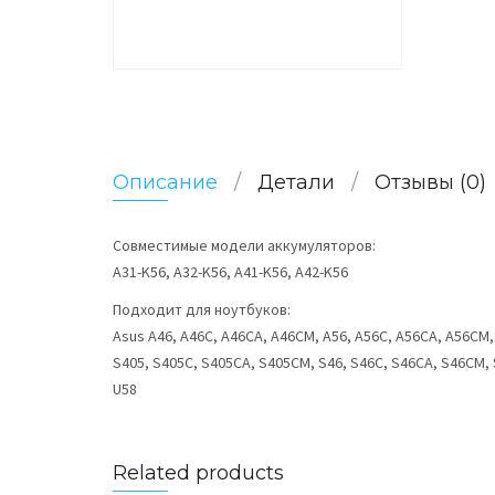
Описание
Детали
Отзывы (0)
Совместимые модели аккумуляторов:
A31-K56, A32-K56, A41-K56, A42-K56
Подходит для ноутбуков:
Asus A46, A46C, A46CA, A46CM, A56, A56C, A56CA, A56CM,
S405, S405C, S405CA, S405CM, S46, S46C, S46CA, S46CM, 
U58
Related products