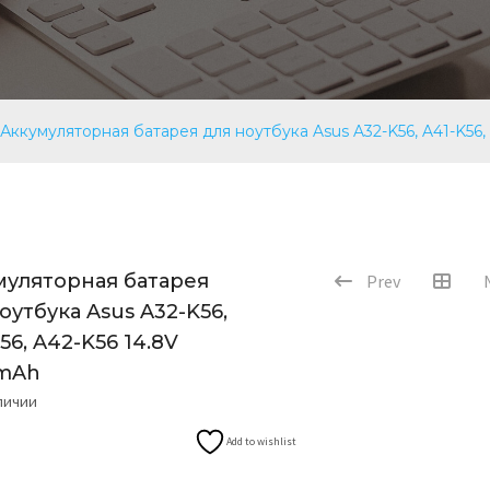
Аккумуляторная батарея для ноутбука Asus A32-K56, A41-K56
муляторная батарея
Prev
оутбука Asus A32-K56,
56, A42-K56 14.8V
mAh
аличии
Add to wishlist