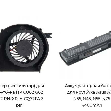
лер (вентилятор) для
Аккумуляторная бат
оутбука HP CQ62 G62
для ноутбука Asus A
2 PN: XR-H-CQ72FA 3
N55, N45, N55, N75
pin
4400mAh