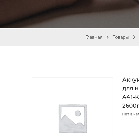
Главная
Товары
Акку
для н
A41-K
2600
Нет в н