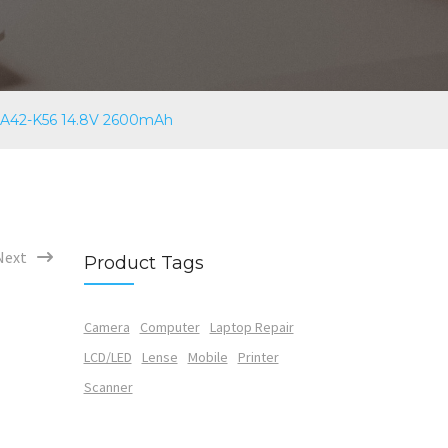
, A42-K56 14.8V 2600mAh
Next
Product Tags
Camera
Computer
Laptop Repair
LCD/LED
Lense
Mobile
Printer
Scanner