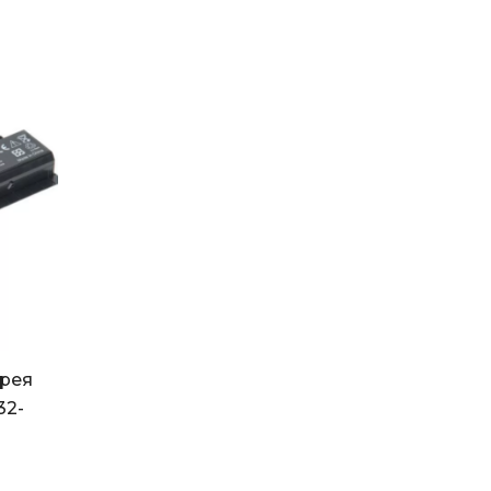
арея
32-